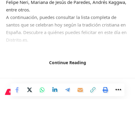
Felipe Neri, Mariana de Jesús de Paredes, Andrés Kaggwa,
entre otros.
A continuación, puedes consultar la lista completa de
santos que se celebran hoy según la tradición cristiana en
España. Descubre a quiénes puedes felicitar en este día en
Distrito.es.
Continue Reading
Martirologio Romano
es un compendio actualizado con
los nombres de los santos canonizados. Este libro se
actualiza periódicamente con las nuevas canonizaciones
realizadas por el Vaticano.
NACIONAL
La celebración de los santos tiene sus raíces en la tradición
Yolanda Díaz propone la
católica en España. Celebrar el santo implica recordar y
creación de un órgano para
conmemorar a aquellos cristianos importantes que
abordar conflictos de interés
sufrieron por su fe.
Onomástica de hoy 26 de mayo
dirigido por Sánchez y sus