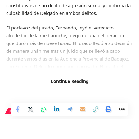
constitutivos de un delito de agresión sexual y confirma la
culpabilidad de Delgado en ambos delitos.
El portavoz del jurado, Fernando, leyó el veredicto
alrededor de la medianoche, luego de una deliberación
que duró más de nueve horas. El jurado llegó a su decisión
de manera unánime tras un juicio que se llevó a cabo
durante varios días en la Audiencia Provincial de Badajoz,
con Eugenio Delgado como único acusado. El fiscal del
caso pidió prisión permanente revisable y añadió un delito
Continue Reading
de agresión sexual por violación con violencia extrema,
solicitando 15 años de prisión. También se añadió el
agravante de ensañamiento al asesinato y se destacó la
brutalidad con la que Manuela Chavero fue agredida,
NACIONAL
golpeada y asesinada.
Feijóo critica la disminución del
La investigación y el juicio han dejado claro que el
poder adquisitivo de los
sufrimiento de Manuela Chavero fue intenso y horrible,