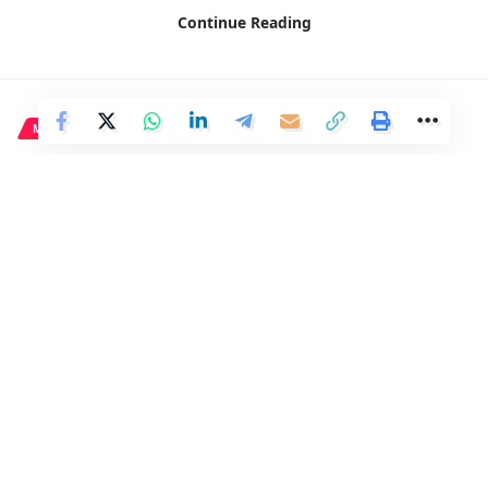
Continue Reading
MADRID
Ione Belarra expresa su
preocupación por la presencia
de miembros de la monarquía
en la boda de Almeida.
1 Min Read
Distrito
Last updated: 7 de abril de 2024 14:02