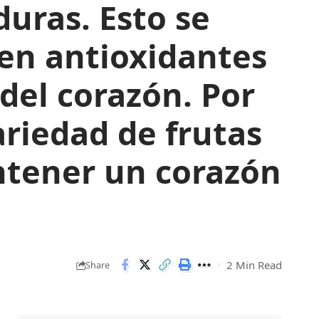
uras. Esto se
 en antioxidantes
del corazón. Por
ariedad de frutas
antener un corazón
2 Min Read
Share