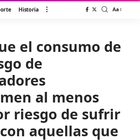
orte
Historia
Aa
Font
Resizer
que el consumo de
esgo de
gadores
comen al menos
r riesgo de sufrir
con aquellas que