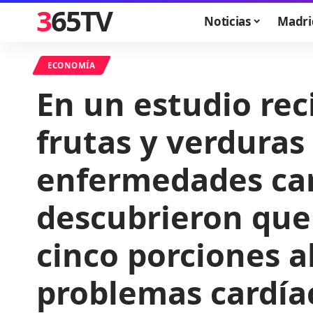
365TV
Noticias
Madri
ECONOMÍA
En un estudio rec
frutas y verduras
enfermedades car
descubrieron que
cinco porciones a
problemas cardía