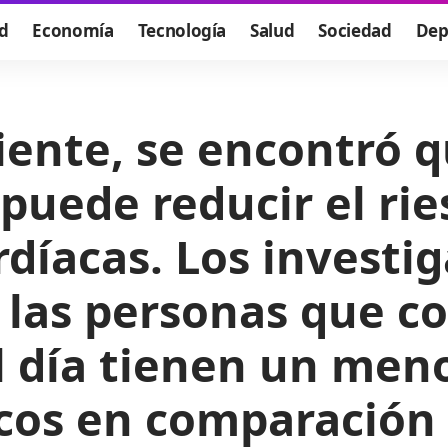
d
Economía
Tecnología
Salud
Sociedad
Dep
iente, se encontró 
 puede reducir el ri
díacas. Los investi
 las personas que 
l día tienen un meno
cos en comparación 