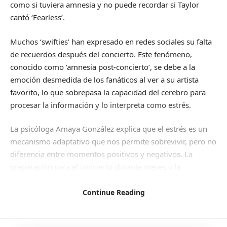
como si tuviera amnesia y no puede recordar si Taylor
cantó ‘Fearless’.
Muchos ‘swifties’ han expresado en redes sociales su falta
de recuerdos después del concierto. Este fenómeno,
conocido como ‘amnesia post-concierto’, se debe a la
emoción desmedida de los fanáticos al ver a su artista
favorito, lo que sobrepasa la capacidad del cerebro para
procesar la información y lo interpreta como estrés.
La psicóloga Amaya González explica que el estrés es un
mecanismo adaptativo que nos permite sobrevivir, pero no
diferencia entre momentos positivos y negativos. La
preparación para el concierto durante meses y la
sobrecarga de estímulos visuales y auditivos durante el
espectáculo contribuyen al estrés prolongado en el tiempo,
Continue Reading
agotando las reservas del cerebro.