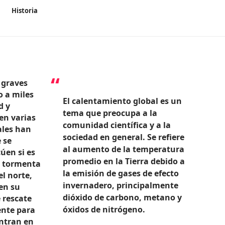
Historia
 graves
o a miles
El calentamiento global es un
d y
tema que preocupa a la
en varias
comunidad científica y a la
ales han
sociedad en general. Se refiere
 se
al aumento de la temperatura
úen si es
promedio en la Tierra debido a
a tormenta
la emisión de gases de efecto
l norte,
invernadero, principalmente
en su
dióxido de carbono, metano y
 rescate
óxidos de nitrógeno.
nte para
ntran en