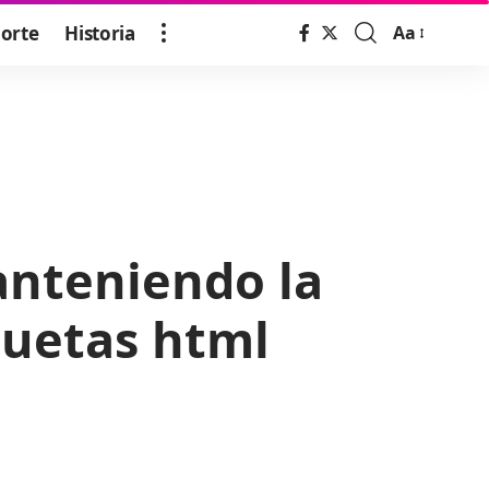
orte
Historia
Aa
Font
Resizer
manteniendo la
quetas html