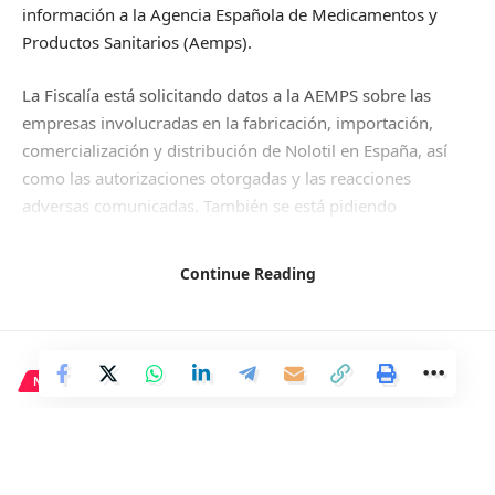
información a la Agencia Española de Medicamentos y
Productos Sanitarios (Aemps).
La Fiscalía está solicitando datos a la AEMPS sobre las
empresas involucradas en la fabricación, importación,
comercialización y distribución de Nolotil en España, así
como las autorizaciones otorgadas y las reacciones
adversas comunicadas. También se está pidiendo
información sobre los países donde se ha retirado el
Nolotil del mercado y las razones por las que sigue
Continue Reading
disponible en España.
Esta investigación previa busca proteger el derecho a la
integridad física y a la protección de la salud de los
ciudadanos que consumen servicios sanitarios. La
NACIONAL
denuncia recibida el 2 de febrero por la asociación El
Defensor del Paciente ha sido el punto de partida para
estas diligencias preprocesales.
La denuncia planteaba preocupaciones sobre posibles