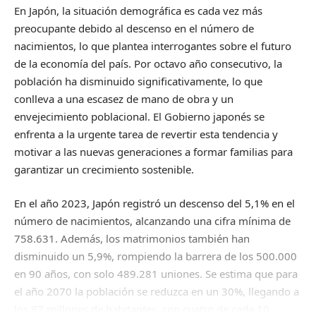
En Japón, la situación demográfica es cada vez más
preocupante debido al descenso en el número de
nacimientos, lo que plantea interrogantes sobre el futuro
de la economía del país. Por octavo año consecutivo, la
población ha disminuido significativamente, lo que
conlleva a una escasez de mano de obra y un
envejecimiento poblacional. El Gobierno japonés se
enfrenta a la urgente tarea de revertir esta tendencia y
motivar a las nuevas generaciones a formar familias para
garantizar un crecimiento sostenible.
En el año 2023, Japón registró un descenso del 5,1% en el
número de nacimientos, alcanzando una cifra mínima de
758.631. Además, los matrimonios también han
disminuido un 5,9%, rompiendo la barrera de los 500.000
en 90 años, con solo 489.281 uniones. Se estima que para
el año 2070 la población se reduzca en un 30%, llegando a
los 87 millones de habitantes, con cuatro de cada 10