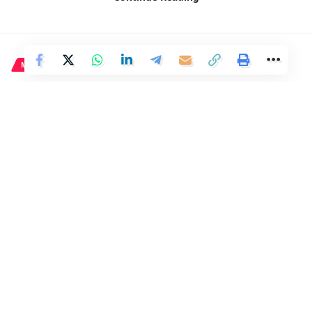
MADRID
La Comunidad protegerá y
restaurará el grafiti de Muelle
en el edificio donde se
encuentra.
1 Min Read
Distrito
Last updated: 22 de mayo de 2024 04:04