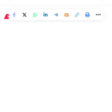
Facebook
NACIONAL
Feijóo insta a unir el voto en el
PP para superar el
«sanchismo» y «Gobierno más
retrógrado» en 45 años.
1 Min Read
Distrito
Last updated: 25 de mayo de 2024 03:24