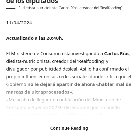
de los diputados
El dietista-nutricionista Carlos Ríos, creador del ‘Realfooding’
11/04/2024
Actualizado a las 20:40h.
El Ministerio de Consumo está investigando a
Carlos Ríos
,
dietista-nutricionista, creador del ‘Realfooding’ y
divulgador por publicidad desleal. Así lo ha confirmado el
propio influencer en sus redes sociales donde critica que el
Gobierno
no le dejará apartir de ahora «hablar mal de
marcas de ultraprocesados».
«Me acaba de llegar una notificación del Ministerio de
Consumo y Agenda 20230 diciéndome que no puedo
hacer publicidad desleal», escribía en su perfil de
Instagram. Ríos ha denunciado que la carta de Consumo
Continue Reading
ha llegado después de haber mostrado su desacuerdo con