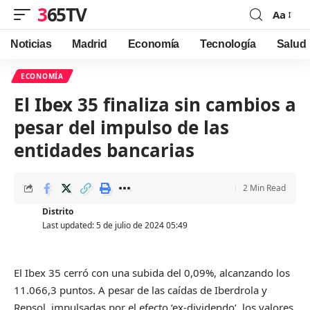
365TV
Aa
Font
Resizer
Noticias
Madrid
Economía
Tecnología
Salud
ECONOMÍA
El Ibex 35 finaliza sin cambios a
pesar del impulso de las
entidades bancarias
2 Min Read
Distrito
Last updated: 5 de julio de 2024 05:49
El Ibex 35 cerró con una subida del 0,09%, alcanzando los
11.066,3 puntos. A pesar de las caídas de Iberdrola y
Repsol, impulsadas por el efecto ‘ex-dividendo’, los valores