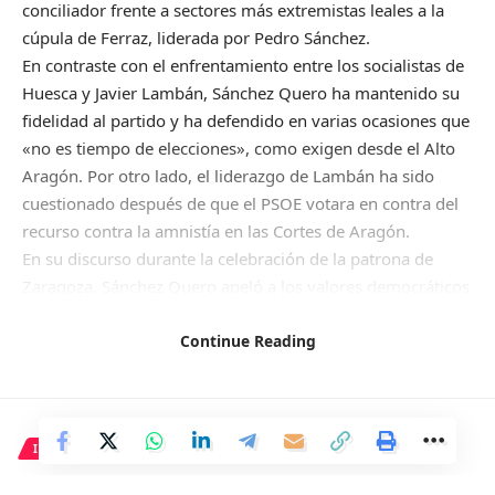
conciliador frente a sectores más extremistas leales a la
cúpula de Ferraz, liderada por Pedro Sánchez.
En contraste con el enfrentamiento entre los socialistas de
Huesca y Javier Lambán, Sánchez Quero ha mantenido su
fidelidad al partido y ha defendido en varias ocasiones que
«no es tiempo de elecciones», como exigen desde el Alto
Aragón. Por otro lado, el liderazgo de Lambán ha sido
cuestionado después de que el PSOE votara en contra del
recurso contra la amnistía en las Cortes de Aragón.
En su discurso durante la celebración de la patrona de
Zaragoza, Sánchez Quero apeló a los valores democráticos
de la Transición, en un tono rupturista con la moderación.
Destacó la importancia del acuerdo y el consenso como
Continue Reading
valores esenciales para la democracia española, siguiendo
la línea de Lambán en ocasiones anteriores.
Los ayuntamientos y Sánchez Quero
INTERNACIONAL
Sánchez Quero destacó a los municipios como ejemplos de
moderación y promovió una revolución democrática desde
La opinión popular es clara: es