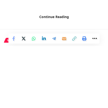
Continue Reading
MADRID
A pesar de la lluvia, las calles
están abarrotadas.
2 Min Read
Distrito
Last updated: 1 de abril de 2024 17:37