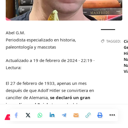
Abel G.M.
Periodista especializado en historia,
Ci
TAGGED:
paleontología y mascotas
G
Hi
Na
Actualizado a
19 de febrero de 2024 · 22:19
·
Na
Lectura:
Vi
El 27 de febrero de 1933, apenas un mes
después de que Adolf Hitler se convirtiera en
canciller de Alemania,
se declaró un gran
incendio en el Reichstag
, sede del
parlamento. Intencionado o no, ese suceso le
NACIONAL
vino como anillo al dedo al recién nombrado
canciller para poner en marcha su política