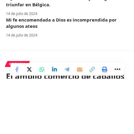
triunfar en Bélgica.
14 de julio de 2024
Mi fe encomendada a Dios es incomprendida por
algunos ateos
14 de julio de 2024
HISTORIA
El amplio comercio de caballos
en el Báltico facilitaba su uso
en sacrificios
5 Min Read
Distrito
Last updated: 22 de mayo de 2024 19:57