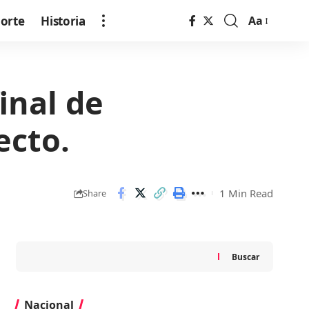
orte
Historia
Aa
Font
Resizer
inal de
ecto.
1 Min Read
Share
Buscar
Nacional