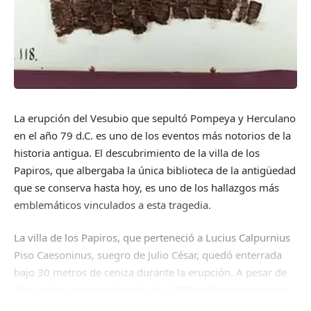
La erupción del Vesubio que sepultó Pompeya y Herculano
en el año 79 d.C. es uno de los eventos más notorios de la
historia antigua. El descubrimiento de la villa de los
Papiros, que albergaba la única biblioteca de la antigüedad
que se conserva hasta hoy, es uno de los hallazgos más
emblemáticos vinculados a esta tragedia.
La villa de los Papiros, que perteneció a Lucius Calpurnius
Piso Caesoninus, suegro de Julio César, quedó enterrada
bajo 30 metros de ceniza durante la erupción. A pesar de
ello, se han conservado más de 1,700 rollos de papiro en
la biblioteca de la casa, que contienen textos con troncos