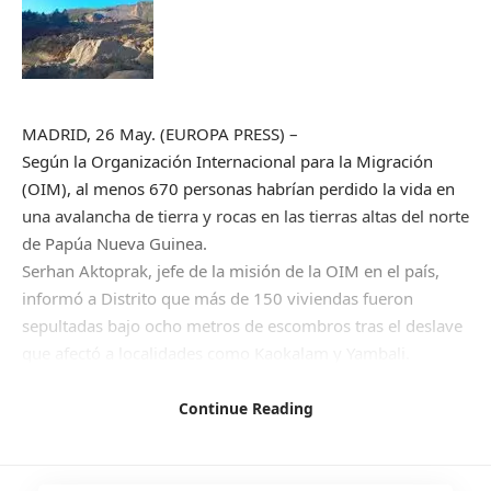
MADRID, 26 May. (EUROPA PRESS) –
Según la Organización Internacional para la Migración
(OIM), al menos 670 personas habrían perdido la vida en
una avalancha de tierra y rocas en las tierras altas del norte
de Papúa Nueva Guinea.
Serhan Aktoprak, jefe de la misión de la OIM en el país,
informó a Distrito que más de 150 viviendas fueron
sepultadas bajo ocho metros de escombros tras el deslave
que afectó a localidades como Kaokalam y Yambali.
En estas zonas, donde suelen vivir entre 10 y 15 personas
por hogar, las autoridades locales temen que el número de
Continue Reading
fallecidos aumente. Hasta el momento, solo se han
recuperado cinco cuerpos.