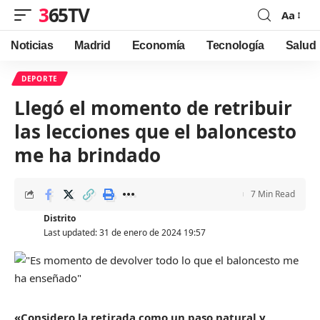
365TV
Aa
Font
Resizer
Noticias
Madrid
Economía
Tecnología
Salud
DEPORTE
Llegó el momento de retribuir
las lecciones que el baloncesto
me ha brindado
7 Min Read
Distrito
Last updated: 31 de enero de 2024 19:57
«Considero la retirada como un paso natural y