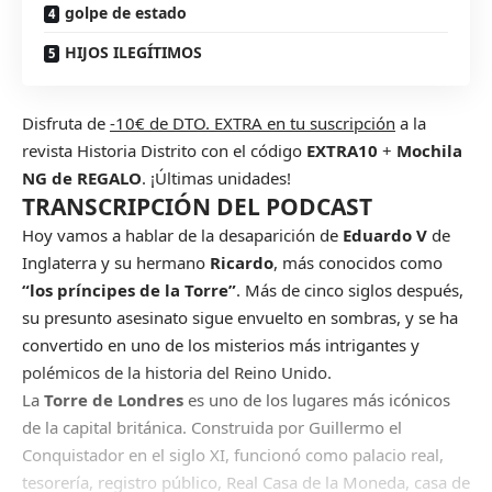
golpe de estado
HIJOS ILEGÍTIMOS
Disfruta de
-10€ de DTO. EXTRA en tu suscripción
a la
revista Historia Distrito con el código
EXTRA10
+
Mochila
NG de REGALO
. ¡Últimas unidades!
TRANSCRIPCIÓN DEL PODCAST
Hoy vamos a hablar de la desaparición de
Eduardo V
de
Inglaterra y su hermano
Ricardo
, más conocidos como
“los príncipes de la Torre”
. Más de cinco siglos después,
su presunto asesinato sigue envuelto en sombras, y se ha
convertido en uno de los misterios más intrigantes y
polémicos de la historia del Reino Unido.
La
Torre de Londres
es uno de los lugares más icónicos
de la capital británica. Construida por Guillermo el
Conquistador en el siglo XI, funcionó como palacio real,
tesorería, registro público, Real Casa de la Moneda, casa de