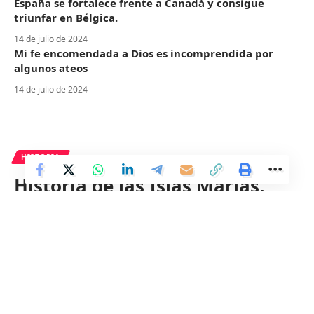
España se fortalece frente a Canadá y consigue
triunfar en Bélgica.
14 de julio de 2024
Mi fe encomendada a Dios es incomprendida por
algunos ateos
14 de julio de 2024
HISTORIA
Historia de las Islas Marías,
conocidas como el ‘Alcatraz’ de
México.
2 Min Read
Distrito
Last updated: 27 de mayo de 2024 00:19