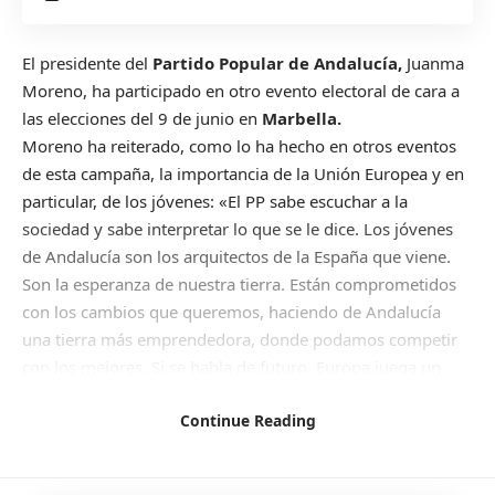
El presidente del
Partido Popular de Andalucía,
Juanma
Moreno, ha participado en otro evento electoral de cara a
las elecciones del 9 de junio en
Marbella.
Moreno ha reiterado, como lo ha hecho en otros eventos
de esta campaña, la importancia de la Unión Europea y en
particular, de los jóvenes: «El PP sabe escuchar a la
sociedad y sabe interpretar lo que se le dice. Los jóvenes
de Andalucía son los arquitectos de la España que viene.
Son la esperanza de nuestra tierra. Están comprometidos
con los cambios que queremos, haciendo de Andalucía
una tierra más emprendedora, donde podamos competir
con los mejores. Si se habla de futuro, Europa juega un
papel destacado».
Continue Reading
La UE es el espacio más amplio de libertades y progreso que
hay en el mundo
Juanma Moreno
Presidente de la Junta de