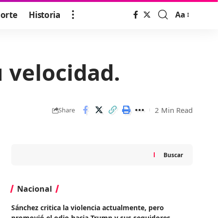
orte
Historia
Aa
Font
Resizer
 velocidad.
2 Min Read
Share
Buscar
Nacional
Sánchez critica la violencia actualmente, pero
promovió el odio hacia Trump y sus seguidores