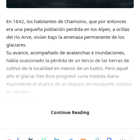
En 1642, los habitantes de Chamonix, que por entonces
era una pequeña población perdida en los Alpes, a orillas
del río Arve, vivían bajo la amenaza permanente de los
glaciares.
Su avance, acompañado de avalanchas e inundaciones,
había ocasionado la pérdida de un tercio de las tierras de
cultivo de la localidad en menos de un lustro. Pero aquel
año el glaciar Des Bois progresó «una medida diaria
equivalente al alcance de un disparo de mosquete, incluso
en agosto».
Para saber más
Descubren el campamento de la Legio VI Ferrata en
Continue Reading
Israel
Leer artículo
Temerosos de que el glaciar obstruyera el curso del Arve,
los lugareños acudieron al obispo de Ginebra, que en junio