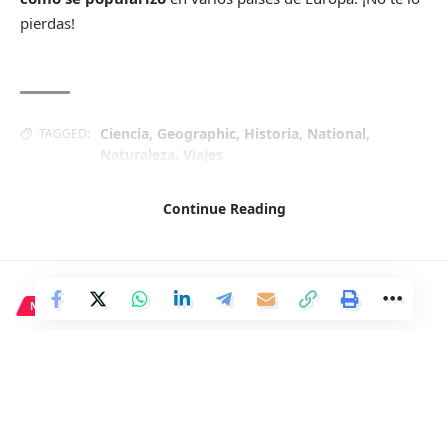
pierdas!
Ciencia
,
Geographic
,
Historia
,
National
,
TAGGED:
Naturaleza
,
Viajes
Continue Reading
Facebook
NACIONAL
Mazón advierte que mentir no
puede tener consecuencias
gratis para la ministra Ribera
ante su inminente reprobación.