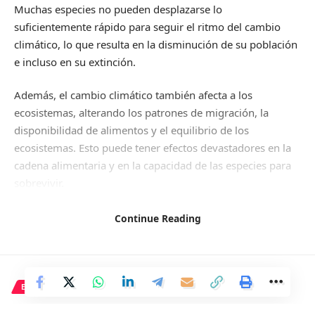
Muchas especies no pueden desplazarse lo
suficientemente rápido para seguir el ritmo del cambio
climático, lo que resulta en la disminución de su población
e incluso en su extinción.
Además, el cambio climático también afecta a los
ecosistemas, alterando los patrones de migración, la
disponibilidad de alimentos y el equilibrio de los
ecosistemas. Esto puede tener efectos devastadores en la
cadena alimentaria y en la capacidad de las especies para
sobrevivir.
Es crucial que tomemos medidas para mitigar los efectos
Continue Reading
del cambio climático y proteger la biodiversidad. Esto
incluye reducir las emisiones de gases de efecto
invernadero, conservar los hábitats naturales y promover
prácticas sostenibles en la agricultura y la pesca.
ECONOMÍA