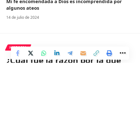
Mi fe encomendada a Dios es incomprendida por
algunos ateos
14 de julio de 2024
HISTORIA
¿Cuál fue la razón por la que
los vikingos no se
establecieron en América?
1 Min Read
Distrito
Last updated: 25 de mayo de 2024 07:15