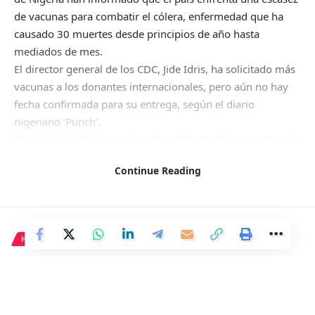
de vacunas para combatir el cólera, enfermedad que ha
causado 30 muertes desde principios de año hasta
mediados de mes.
El director general de los CDC, Jide Idris, ha solicitado más
vacunas a los donantes internacionales, pero aún no hay
fecha confirmada para su entrega, según el diario
nigeriano ‘Punch’.
El jueves pasado, la agencia de salud reportó que entre el 1
de enero y el 13 de junio, Nigeria ha registrado 1.141
Continue Reading
casos sospechosos de cólera, 65 confirmados y 30
fallecidos en treinta estados del país.
El estado de Lagos es el más afectado, con 24 muertes
confirmadas desde enero y 35 casos confirmados, según el
HISTORIA
comisario estatal de Salud, Akin Abayomi.
Según registros de los CDC, al menos 4.364 personas han
Restauran una armadura
muerto por cólera desde 2021 en Nigeria, con casi
romana única de 1.500 años de
140.000 posibles casos.
historia.
En declaraciones a ‘Punch’, Idris lamenta la falta de fondos