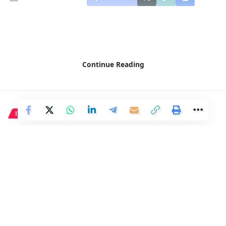
Continue Reading
INTERNACIONAL
Zelenski destaca la
importancia de la defensa de
Járkov para Ucrania
1 Min Read
Distrito
Last updated: 8 de abril de 2024 17:02