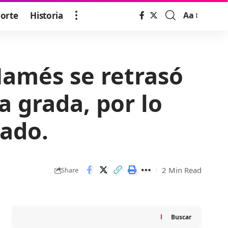
orte
Historia
Aa
Font
Resizer
Mamés se retrasó
 grada, por lo
uado.
2 Min Read
Share
Buscar