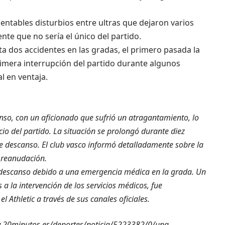
ntables disturbios entre ultras que dejaron varios
nte que no sería el único del partido.
sta dos accidentes en las gradas, el primero pasada la
rimera interrupción del partido durante algunos
l en ventaja.
anso, con un aficionado que sufrió un atragantamiento, lo
io del partido. La situación se prolongó durante diez
e descanso. El club vasco informó detalladamente sobre la
 reanudación.
 descanso debido a una emergencia médica en la grada. Un
a la intervención de los servicios médicos, fue
l Athletic a través de sus canales oficiales.
www.20minutos.es/deportes/noticia/5223382/0/una-