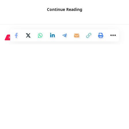
Continue Reading
Facebook
HISTORIA
Comparación entre vida
cotidiana actual y en la Edad
Media
5 Min Read
Distrito
Last updated: 7 de abril de 2024 14:51