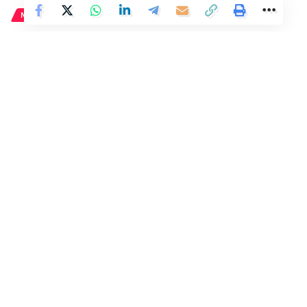
NACIONAL
Impactada camarera del
Medusa Beach Club de Palma
relata cómo presenció la caída
de su compañera desde la
terraza.
2 Min Read
Distrito
Last updated: 25 de mayo de 2024 01:08