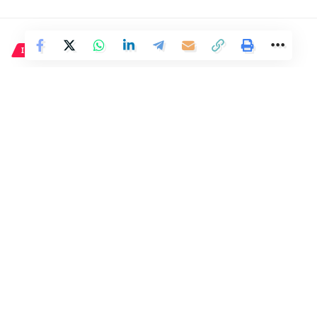
INTERNACIONAL
La policía india afirma tener
identificados a todos los
responsables de la violación de
una turista española.
2 Min Read
Distrito
Last updated: 3 de marzo de 2024 18:05