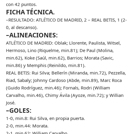
con 42 puntos.
FICHA TÉCNICA.
–RESULTADO: ATLÉTICO DE MADRID, 2 – REAL BETIS, 1 (2-
0, al descanso).
–ALINEACIONES:
ATLÉTICO DE MADRID: Oblak; Llorente, Paulista, Witsel,
Hermoso, Lino (Riquelme, min.81); De Paul (Molina,
min.62), Koke (Saúl, min.62), Barrios; Morata (Savic,
min.86) y Memphis (Reinildo, min.81).
REAL BETIS: Rui Silva; Bellerín (Miranda, min.72), Pezzella,
Riad, Sabaly; Johnny Cardoso (Abde, min.89), Marc Roca
(Guido Rodríguez, min.46); Fornals, Rodri (William
Carvalho, min.46), Chimy Ávila (Ayoze, min.72); y Willian
José.
–GOLES:
1-0, min.8: Rui Silva, en propia puerta.
2-0, min.44: Morata.
2-1, min.62: William Carvalho.