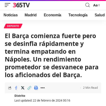
365TV
Aa
Font
Resizer
Noticias
Madrid
Economía
Tecnología
Salud
DEPORTE
El Barça comienza fuerte pero
se desinfla rápidamente y
termina empatando en
Nápoles. Un rendimiento
prometedor se desvanece para
los aficionados del Barça.
2 Min Read
Distrito
Last updated: 22 de febrero de 2024 00:16