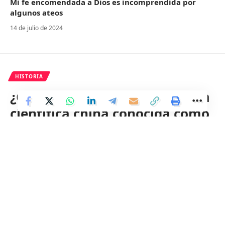
Mi fe encomendada a Dios es incomprendida por
algunos ateos
14 de julio de 2024
HISTORIA
¿Cuál fue la razón por la que la
científica china conocida como
la «Marie Curie china» no fue
galardonada con un premio
Nobel?
8 Min Read
Distrito
Last updated: 16 de febrero de 2024 10:01