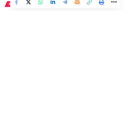
NACIONAL
Una agencia de viajes deja
plantados a varios clientes por
falta de fondos y cancelación
de vuelos
7 Min Read
Distrito
Last updated: 27 de abril de 2024 13:13
El sitio de París por los vikingos
Leer artículo
Pero los celos de Hera no tenían límite, y la diosa
aprovechaba cualquier oportunidad para
vengarse de las
innumerables amantes de su esposo,
desde la doncella
tebana Sémele, hasta las argivas Io o Dánae, entre otras.