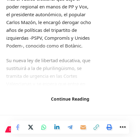
poder regional en manos de PP y Vox,
el presidente autonómico, el popular
Carlos Mazón, le encargó derogar ocho
años de políticas del tripartito de
izquierdas -PSPV, Compromís y Unides
Podem-, conocido como el Botànic.
Su nueva ley de libertad educativa, que
sustituirá a la de plurilingüismo, se
tramita de urgencia en las Cortes
Valencianas y se espera que entre en
vigor antes de que el Parlamento se
Continue Reading
vaya de vacaciones, aunque el grueso
no se aplicará en los colegios e
institutos hasta 2025. Rovira, con
experiencia anterior en política local y
INTERNACIONAL
regional con el PP, fue director general
de Personal (2001-2007) y director