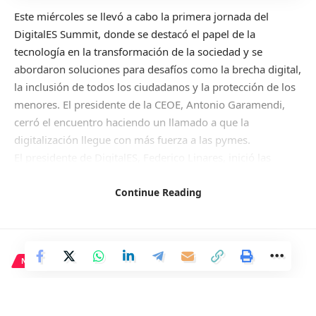
Este miércoles se llevó a cabo la primera jornada del
DigitalES Summit, donde se destacó el papel de la
tecnología en la transformación de la sociedad y se
abordaron soluciones para desafíos como la brecha digital,
la inclusión de todos los ciudadanos y la protección de los
menores. El presidente de la CEOE, Antonio Garamendi,
cerró el encuentro haciendo un llamado a que la
digitalización llegue con más fuerza a las pymes.
El presidente de DigitalES, Federico Linares, inició las
intervenciones resaltando la importancia de que la
tecnología sea humanista y se aplique «por y para las
Continue Reading
personas». Este enfoque fue compartido por el alcalde de
Madrid, José Luis Martínez-Almeida, quien inauguró el
congreso y subrayó la importancia de la inclusión de todos
los ciudadanos en el proceso de digitalización.
NACIONAL
La ministra de Juventud e Infancia, Sira Rego, hizo hincapié
Rull convoca pleno el 26 de
en la necesidad de que los gobiernos regulen los entornos
junio para activar reloj de
digitales y adelantó que el anteproyecto de ley para la