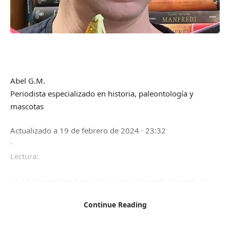
Abel G.M.
Periodista especializado en historia, paleontología y
mascotas
Actualizado a
19 de febrero de 2024 · 23:32
·
Lectura:
En 1940 se estrenó una de las películas más famosas de
Charles Chaplin:
El gran dictador
. En la película interpreta
Continue Reading
dos papeles, el de un barbero judío y el del dictador
Adenoid Hynkel, una parodia de Adolf Hitler. Además de