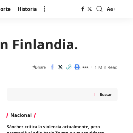
orte
Historia
Aa
Font
Resizer
n Finlandia.
1 Min Read
Share
Buscar
Nacional
Sánchez critica la violencia actualmente, pero
promovió el odio hacia Trump y sus seguidores