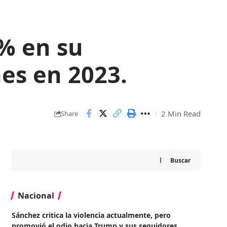
% en su
nes en 2023.
2 Min Read
Share
Buscar
Nacional
Sánchez critica la violencia actualmente, pero
promovió el odio hacia Trump y sus seguidores