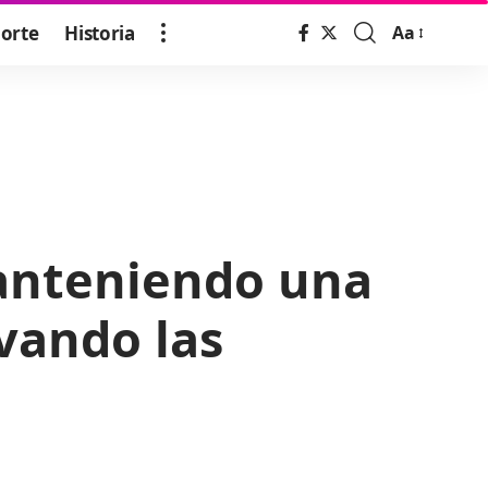
orte
Historia
Aa
Font
Resizer
manteniendo una
vando las