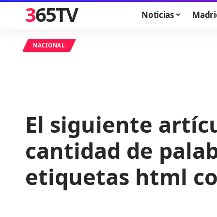
365TV
Noticias
Madri
NACIONAL
El siguiente artí
cantidad de palab
etiquetas html c